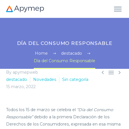
DÍA DEL CONSUMO RESPONSABLE
Home
destacado
Día del Consumo Responsable



By apymepweb
destacado
Novedades
Sin categoría
15 marzo, 2022
Todos los 15 de marzo se celebra el
“Día del Consumo
Responsable”
debido a la primera Declaración de los
Derechos de los Consumidores, expresada en esa misma