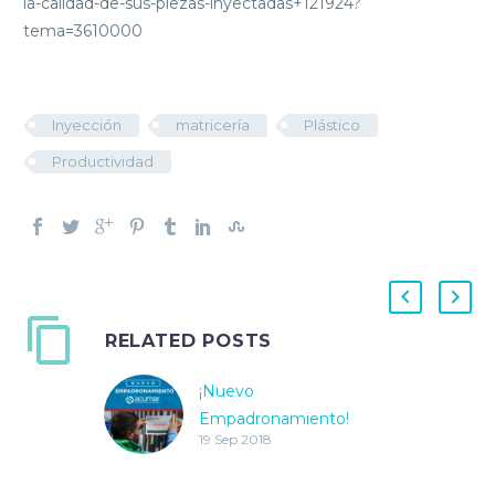
la-calidad-de-sus-piezas-inyectadas+121924?
tema=3610000
Inyección
matricería
Plástico
Productividad
RELATED POSTS
¡Nuevo
Empadronamiento!
19 Sep 2018
Registrá tu
establecimiento