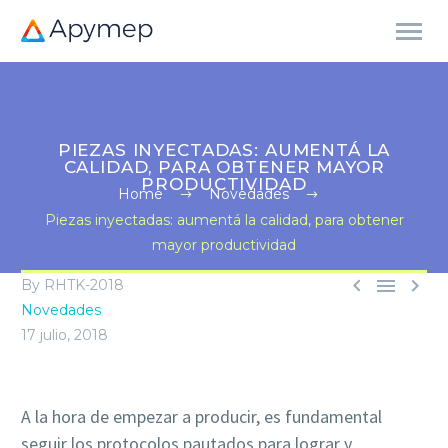
PIEZAS INYECTADAS: AUMENTÁ LA
CALIDAD, PARA OBTENER MAYOR
PRODUCTIVIDAD
Home
Novedades
Piezas inyectadas: aumentá la calidad, para obtener
mayor productividad



By RHTK-2018
Novedades
17 julio, 2018
A la hora de empezar a producir, es fundamental
seguir los protocolos pautados para lograr y