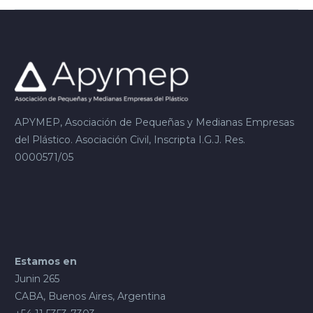
Todos los
establecimientos
industriales, comerciales
o de servicios, o
actividades, que se
encuentren radicadas
dentro del ámbito de
APYMEP, Asociación de Pequeñas y Medianas Empresas
la Cuenca Hídrica…
del Plástico. Asociación Civil, Inscripta I.G.J. Res.
0000571/05
Estamos en
Junin 265
CABA, Buenos Aires, Argentina